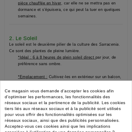
pièce chauffée en hiver
, car elle ne se mettra pas en
dormance et s'épuisera, ce qui peut la tuer en quelques
semaines.
2. Le Soleil
Le soleil est le deuxième pilier de la culture des
Sarracenia
.
Ce sont des plantes de pleine lumière.
*Idéal :
6 à 8 heures de plein soleil direct
par jour, de
préférence sans ombre.
*Emplacement :
Cultivez-les en extérieur sur un balcon,
une terrasse, dans un jardin ou dans une serre.
Ce magasin vous demande d'accepter les cookies afin
*Signes :
Des plantes bien exposées au soleil
d'optimiser les performances, les fonctionnalités des
réseaux sociaux et la pertinence de la publicité. Les cookies
développent des couleurs vives et intenses (rouge,
tiers liés aux réseaux sociaux et à la publicité sont utilisés
pourpre) sur leurs urnes et ont une croissance robuste.
pour vous offrir des fonctionnalités optimisées sur les
Une plante en manque de soleil sera verte, molle et ne
réseaux sociaux, ainsi que des publicités personnalisées.
produira pas d'urnes bien formées.
Acceptez-vous ces cookies ainsi que les implications