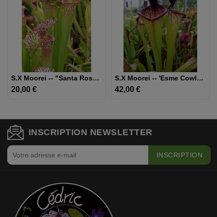
S.x Moorei -- "Santa Rosa Red"
S.x Moorei -- 'Esme Cowlard', (H192,MK)
20,00 €
Prix
42,00 €
Prix
INSCRIPTION NEWSLETTER