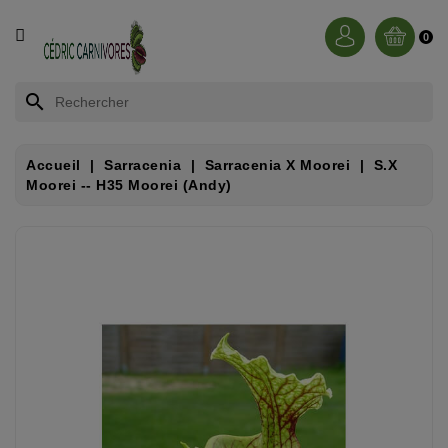
CATÉGORIE
0
BROCCHINIA
search
DIONAEA
Accueil
Sarracenia
Sarracenia X Moorei
S.x
Moorei -- H35 Moorei (andy)
NEPENTHES
SARRACENIA
RORIDULA
DROSERA
CEPHALOTUS
HELIAMPHORA