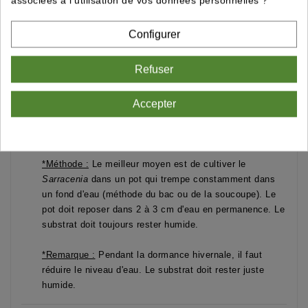
associées à l'utilisation de vos données personnelles ?
3. L'Arrosage
Configurer
Comme toutes les plantes carnivores, l'arrosage est une
science.
Refuser
*Type d'eau :
Utilisez exclusivement de l'
eau non
calcaire
: eau de pluie, eau demineralisé ou eau par
Accepter
osmose inverse. L'eau du robinet est trop calcaire et
contient des minéraux qui brûleraient les racines de la
plante.
*Méthode :
Le meilleur moyen est de cultiver le
Sarracenia
dans un pot qui trempe constamment dans
un fond d'eau (méthode du bac ou de la soucoupe). Le
pot doit reposer dans 2 à 3 cm d'eau en permanence. Le
substrat doit toujours rester humide.
*Remarque :
Pendant la dormance hivernale, il faut
réduire le niveau d'eau. Le substrat doit rester juste
humide.