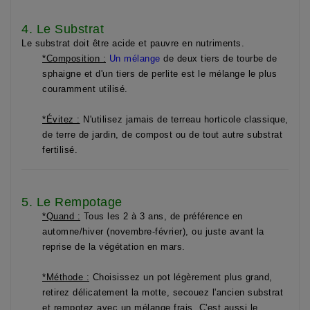
4. Le Substrat
Le substrat doit être acide et pauvre en nutriments.
*Composition :
Un mélange
de
deux tiers de tourbe de
sphaigne
et d'
un tiers de perlite
est le mélange le plus
couramment utilisé.
*Évitez :
N'utilisez
jamais
de terreau horticole classique,
de terre de jardin, de compost ou de tout autre substrat
fertilisé.
5. Le Rempotage
*Quand :
Tous les 2 à 3 ans, de préférence en
automne/hiver (novembre-février), ou juste avant la
reprise de la végétation en mars.
*Méthode :
Choisissez un pot légèrement plus grand,
retirez délicatement la motte, secouez l'ancien substrat
et rempotez avec un mélange frais. C'est aussi le