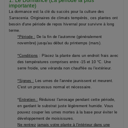
1. Le Dormance (La période la plus
importante)
La dormance est
la clé du succès
pour la culture des
Sarracenia
. Originaires de climats tempérés, ces plantes ont
besoin d'une période de repos hivernal pour survivre à long
terme.
*Période :
De la fin de l'automne (généralement
novembre) jusqu'au début du printemps (mars).
*Conditions
:
Placez la plante dans un endroit frais avec
des températures comprises entre -15
et 10 °C
. Une
serre froide, une véranda non chauffée ou l'extérieur.
*Signes :
Les urnes de l'année jaunissent et meurent.
C'est un processus normal et nécessaire.
*
Entretien :
Réduisez l'arrosage pendant cette période,
en gardant le substrat juste légèrement humide. Vous
pouvez couper les urnes mortes à la base pour éviter le
développement de moisissures.
Ne rentrez
jamais votre plante à l'intérieur dans une