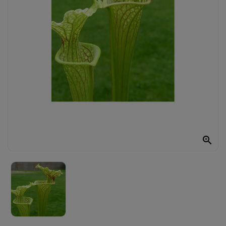
UTRICULARIA
DARLINGTONIA
GRAINES
AUTRES
PLANTES
MATÉRIEL

ET
SUBSTRAT
CADEAUX
ET
ARTS